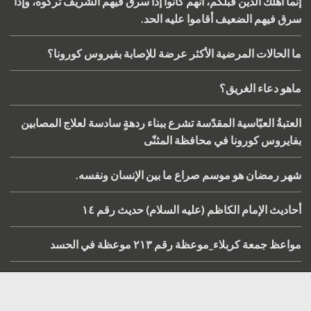
إنما أهلك الذين قبلكم، أنهم كانوا إذا سرق فيهم الشريف تركوه، وإذا
سرق فيهم الضعيف أقاموا عليه الحد.
ما الحالات المرضية الأكثر عرضة للإصابة بفيروس كورونا؟
ماهو دعاء الغريق؟
العتبةُ العبّاسية المقدّسة تشرع ببناء ردهةٍ سادسة لعلاج المصابين
بفايروس كورونا في محافظة المثنّى
شهر رمضان هو موسم صراع ما بين الإنسان ونفسه.
أحاديث الإمام الكاظم (عليه السلام) حديث رقم ١٤
مواعظ جمعة كربلاء_موعظة رقم ٢١٣ موعظة في الحسد