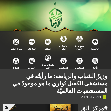
معهد تراث
جامعة ام
الرئيسية
الأنبياء
البنين
المكتبة
المباحثات
مدونة الكفيل
نشاطات مركز
الأخبار
النشاطات
الأستوديو
القمر
الدورات
الأدارة
وزيرُ الشباب والرياضة: ما رأيتُه في
مستشفى الكفيل يُوازي ما هو موجودٌ في
المستشفيات العالميّة
2020-06-11
#مركز_الق