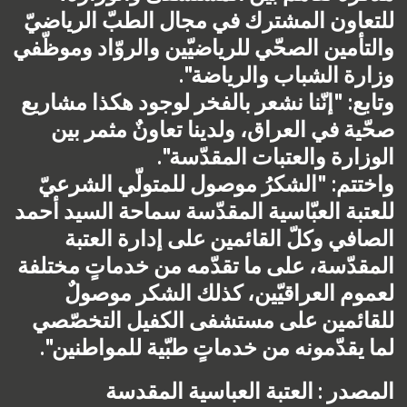
للتعاون المشترك في مجال الطبّ الرياضيّ 
وزارة الشباب والرياضة".
وتابع: "إنّنا نشعر بالفخر لوجود هكذا مشاريع 
صحّية في العراق، ولدينا تعاونٌ مثمر بين 
الوزارة والعتبات المقدّسة".
واختتم: "الشكرُ موصول للمتولّي الشرعيّ 
للعتبة العبّاسية المقدّسة سماحة السيد أحمد 
الصافي وكلّ القائمين على إدارة العتبة 
المقدّسة، على ما تقدّمه من خدماتٍ مختلفة 
لعموم العراقيّين، كذلك الشكر موصولٌ 
للقائمين على مستشفى الكفيل التخصّصي 
لما يقدّمونه من خدماتٍ طبّية للمواطنين".
المصدر : العتبة العباسية المقدسة