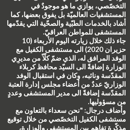
التخصّصي، يوازي ما هو موجودٌ في 
المستشفيات العالميّة بل يفوق بعضها، كما 
أشاد بالخدمات الطبّية والصحّية التي يقدّمها 
المستشفى للمواطن العراقيّ.
جاء ذلك خلال زيارته اليوم الأربعاء (10 
حزيران 2020) الى مستشفى الكفيل مع 
الوفد المرافق له، الذي ضمّ كلّاً من مديرِي 
الوزارة إضافةً الى السيّد محافظ كربلاء 
المقدّسة ونائبه، وكان في استقبال الوفد 
الوزاريّ عددٌ من أعضاء مجلس إدارة العتبة 
المقدّسة إضافةً الى مدير المستشفى وعددٍ 
من مسؤوليها.
وأضاف درجال: "نحن سعداء بالتعاون مع 
مستشفى الكفيل التخصّصي من خلال توقيع 
مذكّرة تفاهم بين المستشفى والوزارة، 