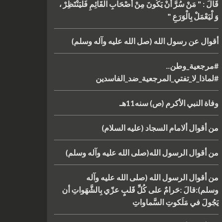
قَالَ : " مَنْ سُرَّ أَنْ يَكُونَ مِنْ أَصْحَابِ الْقَائِمِ فَلْيَنْتَظِرْ ،
وَ لْيَعْمَلْ بِالْوَرَعِ "
أقوال عن رسول الله (صل الله عليه وآله وسلم)
#مرجعية_وطن..
#لماذا_لا_تفتي_المرجعية_ضد_الفاسدين
وفاة النبي الأكرم (ص) سنه11هـ
من أقوال ألامام السجاد (عليه السلام)
من أقوال الرسول الله(صلى الله عليه وآله وسلم)
من أقوال الرسول الله (صلى الله عليه وآله
وسلم):قالَ :حَرامٌ على كُلِّ قَلبٍ عزّي بِالشَّهَواتِ أن
يَجُولَ في مَلَكوتِ السَّماواتِ