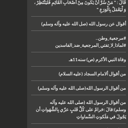
قَالَ : " مَنْ سُرَّ أَنْ يَكُونَ مِنْ أَصْحَابِ الْقَائِمِ فَلْيَنْتَظِرْ ،
وَ لْيَعْمَلْ بِالْوَرَعِ "
أقوال عن رسول الله (صل الله عليه وآله وسلم)
#مرجعية_وطن..
#لماذا_لا_تفتي_المرجعية_ضد_الفاسدين
وفاة النبي الأكرم (ص) سنه11هـ
من أقوال ألامام السجاد (عليه السلام)
من أقوال الرسول الله(صلى الله عليه وآله وسلم)
من أقوال الرسول الله (صلى الله عليه وآله
وسلم):قالَ :حَرامٌ على كُلِّ قَلبٍ عزّي بِالشَّهَواتِ أن
يَجُولَ في مَلَكوتِ السَّماواتِ