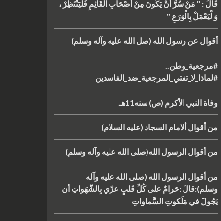
قَالَ : " مَنْ سُرَّ أَنْ يَكُونَ مِنْ أَصْحَابِ الْقَائِمِ فَلْيَنْتَظِرْ ،
وَ لْيَعْمَلْ بِالْوَرَعِ "
أقوال عن رسول الله (صل الله عليه وآله وسلم)
#مرجعية_وطن..
#لماذا_لا_تفتي_المرجعية_ضد_الفاسدين
وفاة النبي الأكرم (ص) سنه11هـ
من أقوال ألامام السجاد (عليه السلام)
من أقوال الرسول الله(صلى الله عليه وآله وسلم)
من أقوال الرسول الله (صلى الله عليه وآله
وسلم):قالَ :حَرامٌ على كُلِّ قَلبٍ عزّي بِالشَّهَواتِ أن
يَجُولَ في مَلَكوتِ السَّماواتِ