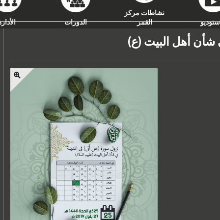
نشاطات مركز
ستوديو
القمر
الدورات
الأدارة
شأن أهل البيت (ع)