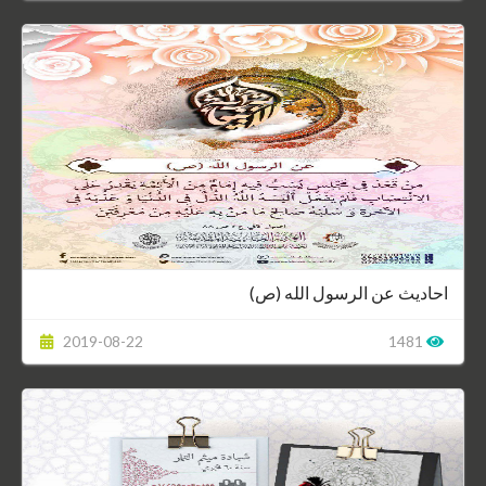
احاديث عن الرسول الله (ص)
2019-08-22
1481