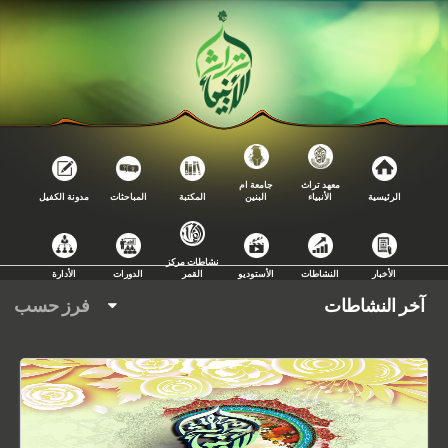
معهد تراث
جامعة ام
الرئيسية
الأنبياء
البنين
المكتبة
المباحثات
مدونة الكفيل
نشاطات مركز
الأخبار
النشاطات
الأستوديو
القمر
الدورات
الأدارة
آخر النشاطات
فرز حسب