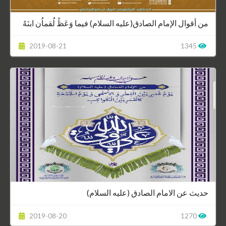
من أقوال الإمام الصادق(عليه السلام) فيما وَعَظً لُقماُن ابنَهُ
2019-08-21
1345
حديث عن الامام الصادق (عليه السلام)
2019-08-20
1270