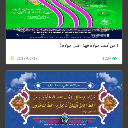
( من كنت مولاه فهذا علي مولاه )
2019-08-19
1224